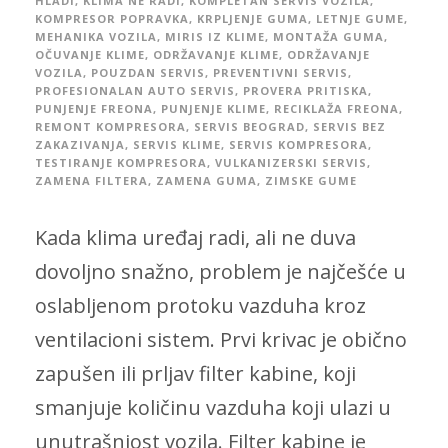
HLADI
,
KLIMA NE RADI
,
KOMPLETAN SERVIS VOZILA
,
KOMPRESOR POPRAVKA
,
KRPLJENJE GUMA
,
LETNJE GUME
,
MEHANIKA VOZILA
,
MIRIS IZ KLIME
,
MONTAŽA GUMA
,
OČUVANJE KLIME
,
ODRŽAVANJE KLIME
,
ODRŽAVANJE
VOZILA
,
POUZDAN SERVIS
,
PREVENTIVNI SERVIS
,
PROFESIONALAN AUTO SERVIS
,
PROVERA PRITISKA
,
PUNJENJE FREONA
,
PUNJENJE KLIME
,
RECIKLAŽA FREONA
,
REMONT KOMPRESORA
,
SERVIS BEOGRAD
,
SERVIS BEZ
ZAKAZIVANJA
,
SERVIS KLIME
,
SERVIS KOMPRESORA
,
TESTIRANJE KOMPRESORA
,
VULKANIZERSKI SERVIS
,
ZAMENA FILTERA
,
ZAMENA GUMA
,
ZIMSKE GUME
Kada klima uređaj radi, ali ne duva
dovoljno snažno, problem je najčešće u
oslabljenom protoku vazduha kroz
ventilacioni sistem. Prvi krivac je obično
zapušen ili prljav filter kabine, koji
smanjuje količinu vazduha koji ulazi u
unutrašnjost vozila. Filter kabine je