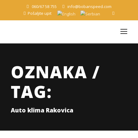
060/67 58 755
info@bobanspeed.com
Pošaljite upit
OZNAKA /
TAG:
Auto klima Rakovica