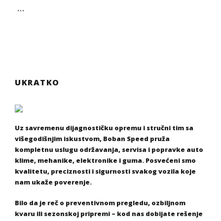
…
UKRATKO
Uz savremenu dijagnostičku opremu i stručni tim sa
višegodišnjim iskustvom, Boban Speed pruža
kompletnu uslugu održavanja, servisa i popravke auto
klime, mehanike, elektronike i guma. Posvećeni smo
kvalitetu, preciznosti i sigurnosti svakog vozila koje
nam ukaže poverenje.
Bilo da je reč o preventivnom pregledu, ozbiljnom
kvaru ili sezonskoj pripremi – kod nas dobijate rešenje