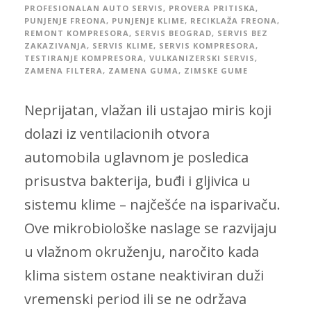
PROFESIONALAN AUTO SERVIS
,
PROVERA PRITISKA
,
PUNJENJE FREONA
,
PUNJENJE KLIME
,
RECIKLAŽA FREONA
,
REMONT KOMPRESORA
,
SERVIS BEOGRAD
,
SERVIS BEZ
ZAKAZIVANJA
,
SERVIS KLIME
,
SERVIS KOMPRESORA
,
TESTIRANJE KOMPRESORA
,
VULKANIZERSKI SERVIS
,
ZAMENA FILTERA
,
ZAMENA GUMA
,
ZIMSKE GUME
Neprijatan, vlažan ili ustajao miris koji
dolazi iz ventilacionih otvora
automobila uglavnom je posledica
prisustva bakterija, buđi i gljivica u
sistemu klime – najčešće na isparivaču.
Ove mikrobiološke naslage se razvijaju
u vlažnom okruženju, naročito kada
klima sistem ostane neaktiviran duži
vremenski period ili se ne održava