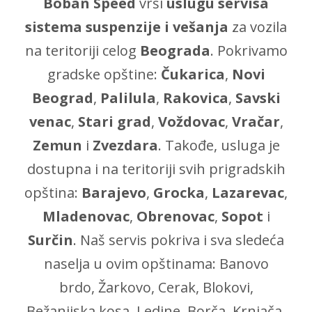
Boban Speed
vrši
uslugu servisa
sistema suspenzije i vešanja
za vozila
na teritoriji celog
Beograda
. Pokrivamo
gradske opštine:
Čukarica
,
Novi
Beograd
,
Palilula
,
Rakovica
,
Savski
venac
,
Stari grad
,
Voždovac
,
Vračar
,
Zemun
i
Zvezdara
. Takođe, usluga je
dostupna i na teritoriji svih prigradskih
opština:
Barajevo
,
Grocka
,
Lazarevac
,
Mladenovac
,
Obrenovac
,
Sopot
i
Surčin
. Naš servis pokriva i sva sledeća
naselja u ovim opštinama: Banovo
brdo, Žarkovo, Cerak, Blokovi,
Bežanijska kosa, Ledine, Borča, Krnjača,