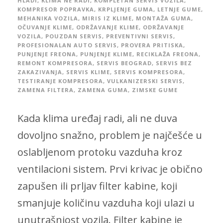
HLADI
,
KLIMA NE RADI
,
KOMPLETAN SERVIS VOZILA
,
KOMPRESOR POPRAVKA
,
KRPLJENJE GUMA
,
LETNJE GUME
,
MEHANIKA VOZILA
,
MIRIS IZ KLIME
,
MONTAŽA GUMA
,
OČUVANJE KLIME
,
ODRŽAVANJE KLIME
,
ODRŽAVANJE
VOZILA
,
POUZDAN SERVIS
,
PREVENTIVNI SERVIS
,
PROFESIONALAN AUTO SERVIS
,
PROVERA PRITISKA
,
PUNJENJE FREONA
,
PUNJENJE KLIME
,
RECIKLAŽA FREONA
,
REMONT KOMPRESORA
,
SERVIS BEOGRAD
,
SERVIS BEZ
ZAKAZIVANJA
,
SERVIS KLIME
,
SERVIS KOMPRESORA
,
TESTIRANJE KOMPRESORA
,
VULKANIZERSKI SERVIS
,
ZAMENA FILTERA
,
ZAMENA GUMA
,
ZIMSKE GUME
Kada klima uređaj radi, ali ne duva
dovoljno snažno, problem je najčešće u
oslabljenom protoku vazduha kroz
ventilacioni sistem. Prvi krivac je obično
zapušen ili prljav filter kabine, koji
smanjuje količinu vazduha koji ulazi u
unutrašnjost vozila. Filter kabine je