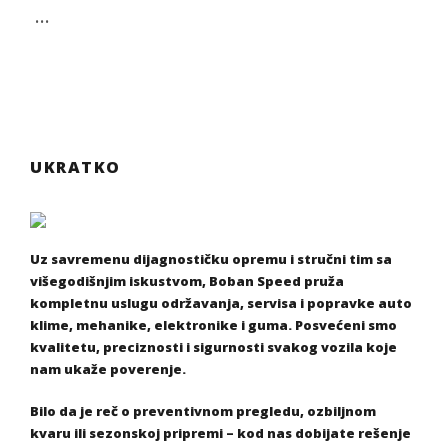
…
UKRATKO
Uz savremenu dijagnostičku opremu i stručni tim sa
višegodišnjim iskustvom, Boban Speed pruža
kompletnu uslugu održavanja, servisa i popravke auto
klime, mehanike, elektronike i guma. Posvećeni smo
kvalitetu, preciznosti i sigurnosti svakog vozila koje
nam ukaže poverenje.
Bilo da je reč o preventivnom pregledu, ozbiljnom
kvaru ili sezonskoj pripremi – kod nas dobijate rešenje