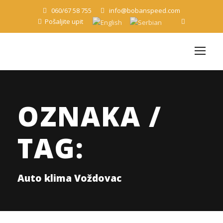
060/67 58 755
info@bobanspeed.com
Pošaljite upit
OZNAKA /
TAG:
Auto klima Voždovac