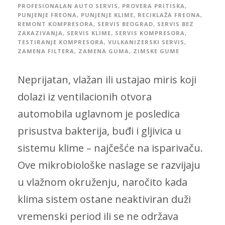
PROFESIONALAN AUTO SERVIS
,
PROVERA PRITISKA
,
PUNJENJE FREONA
,
PUNJENJE KLIME
,
RECIKLAŽA FREONA
,
REMONT KOMPRESORA
,
SERVIS BEOGRAD
,
SERVIS BEZ
ZAKAZIVANJA
,
SERVIS KLIME
,
SERVIS KOMPRESORA
,
TESTIRANJE KOMPRESORA
,
VULKANIZERSKI SERVIS
,
ZAMENA FILTERA
,
ZAMENA GUMA
,
ZIMSKE GUME
Neprijatan, vlažan ili ustajao miris koji
dolazi iz ventilacionih otvora
automobila uglavnom je posledica
prisustva bakterija, buđi i gljivica u
sistemu klime – najčešće na isparivaču.
Ove mikrobiološke naslage se razvijaju
u vlažnom okruženju, naročito kada
klima sistem ostane neaktiviran duži
vremenski period ili se ne održava