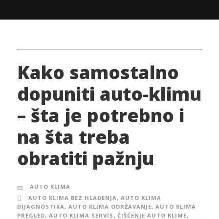
Kako samostalno
dopuniti auto-klimu
– šta je potrebno i
na šta treba
obratiti pažnju
AUTO KLIMA
AUTO KLIMA BEZ HLAĐENJA
,
AUTO KLIMA
DIJAGNOSTIKA
,
AUTO KLIMA ODRŽAVANJE
,
AUTO KLIMA
PREGLED
,
AUTO KLIMA SERVIS
,
ČIŠĆENJE AUTO KLIME
,