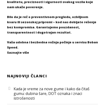
kvalitetu, preciznosti i sigurnosti svakog vozila koje
nam ukaže poverenje.
Bilo da je reč o preventivnom pregledu, ozbiljnom
kvaru ili sezonskoj pripremi – kod nas dobijate rešenje
bez kompromisa. Garantujemo pouzdanost,
transparentnost i dugotrajan rezultat.
Vaša udobna i bezbedna vožnja počinje u servisu Boban
Speed.
Saznajte više
NAJNOVIJI ČLANCI
Kada je vreme za nove gume i kako da čitaš
gumu: dubina šare, DOT oznaka i znaci
istrošenosti