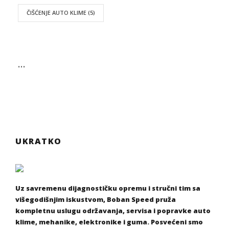
ČIŠĆENJE AUTO KLIME
(5)
…
UKRATKO
Uz savremenu dijagnostičku opremu i stručni tim sa
višegodišnjim iskustvom, Boban Speed pruža
kompletnu uslugu održavanja, servisa i popravke auto
klime, mehanike, elektronike i guma. Posvećeni smo