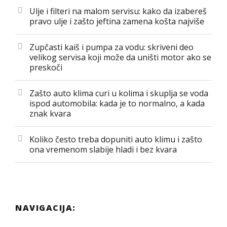
Ulje i filteri na malom servisu: kako da izabereš
pravo ulje i zašto jeftina zamena košta najviše
Zupčasti kaiš i pumpa za vodu: skriveni deo
velikog servisa koji može da uništi motor ako se
preskoči
Zašto auto klima curi u kolima i skuplja se voda
ispod automobila: kada je to normalno, a kada
znak kvara
Koliko često treba dopuniti auto klimu i zašto
ona vremenom slabije hladi i bez kvara
NAVIGACIJA: