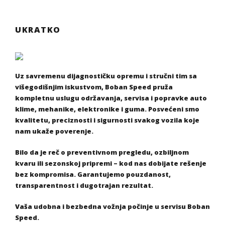
UKRATKO
Uz savremenu dijagnostičku opremu i stručni tim sa
višegodišnjim iskustvom, Boban Speed pruža
kompletnu uslugu održavanja, servisa i popravke auto
klime, mehanike, elektronike i guma. Posvećeni smo
kvalitetu, preciznosti i sigurnosti svakog vozila koje
nam ukaže poverenje.
Bilo da je reč o preventivnom pregledu, ozbiljnom
kvaru ili sezonskoj pripremi – kod nas dobijate rešenje
bez kompromisa. Garantujemo pouzdanost,
transparentnost i dugotrajan rezultat.
Vaša udobna i bezbedna vožnja počinje u servisu Boban
Speed.