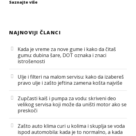
Saznajte više
NAJNOVIJI ČLANCI
Kada je vreme za nove gume i kako da čitaš
gumu: dubina šare, DOT oznaka i znaci
istrošenosti
Ulje i filteri na malom servisu: kako da izabereš
pravo ulje i zašto jeftina zamena košta najviše
Zupčasti kaiš i pumpa za vodu: skriveni deo
velikog servisa koji može da uništi motor ako se
preskoči
Zašto auto klima curi u kolima i skuplja se voda
ispod automobila: kada je to normalno, a kada