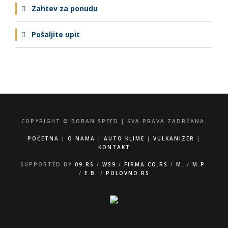
Zahtev za ponudu
Pošaljite upit
COPYRIGHT © BOBAN SPEED | SVA PRAVA ZADRŽANA.
POČETNA
|
O NAMA
|
AUTO KLIME
|
VULKANIZER
|
KONTAKT
SUPPORTED BY
09.RS
/
WS9
/
FIRMA.CO.RS
/
M.
/
M.P.
/
E.B.
/
POLOVNO.RS