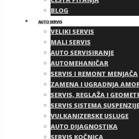
BLOG
AUTO SERVIS
VELIKI SERVIS
MALI SERVIS
AUTO SERVISIRANJE
AUTOMEHANIČAR
SERVIS I REMONT MENJAČA
ZAMENA I UGRADNJA AMO
SERVIS, REGLAŽA I GEOMET
SERVIS SISTEMA SUSPENZIJE
VULKANIZERSKE USLUGE
AUTO DIJAGNOSTIKA
SERVIS KOČNICA