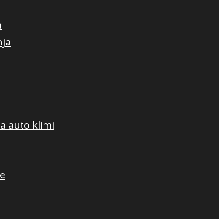
a
nja
a auto klimi
me