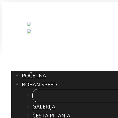
060/67 58 755
info@bobanspeed.com
Pošaljite upit
POČETNA
BOBAN SPEED
GALERIJA
ČESTA PITANJA