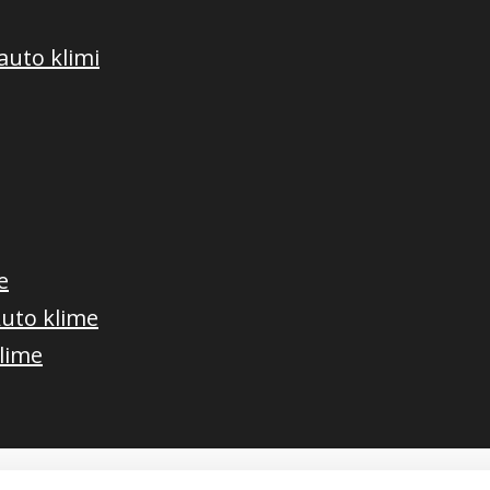
auto klimi
e
Auto klime
klime