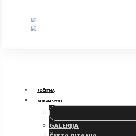
060/67 58 755
info@bobanspeed.com
Pošaljite upit
POČETNA
BOBAN SPEED
GALERIJA
ČESTA PITANJA