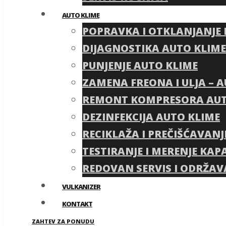
AUTO KLIME
POPRAVKA I OTKLANJANJE
DIJAGNOSTIKA AUTO KLIME
PUNJENJE AUTO KLIME
ZAMENA FREONA I ULJA – 
REMONT KOMPRESORA AUT
DEZINFEKCIJA AUTO KLIME
RECIKLAŽA I PREČIŠĆAVANJ
TESTIRANJE I MERENJE KAP
REDOVAN SERVIS I ODRŽAV
VULKANIZER
KONTAKT
ZAHTEV ZA PONUDU